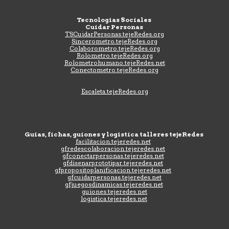
Tecnologías Sociales
Cuidar Personas
TSCuidarPersonas
.tejeRedes.org
Sincerometro.tejeRedes.org
Colaborometro.tejeRedes.org
Rolometro.tejeRedes.org
Rolometrohumano.tejeRedes.net
Conectometro.tejeRedes.org
Escaleta.tejeRedes.org
Guías, fichas, guiones y logística talleres tejeRedes
facilitacion.tejeredes.net
gfredescolaboracion.tejeredes.net
gfconectarpersonas.tejeredes.net
gfdisenarprototipar.tejeredes.net
gfpropositoplanificacion.tejeredes.net
gfcuidarpersonas.tejeredes.net
gfjuegosdinamicas.tejeredes.net
guiones.tejeredes.net
logistica.tejeredes.net