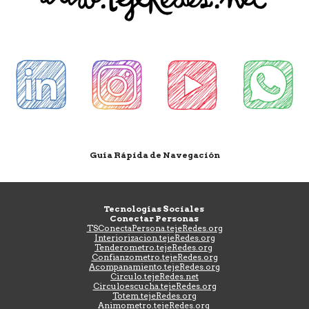
Guía Rápida de Navegación
Tecnologías Sociales
Conectar Personas
TSConectaPersona.tejeRedes.org
Interiorizacion.tejeRedes.org
Tenderometro.tejeRedes.org
Confianzometro.tejeRedes.org
Acompanamiento.tejeRedes.org
Circulo.tejeRedes.net
Circuloescucha.tejeRedes.org
Totem.tejeRedes.org
Animometro.tejeRedes.org