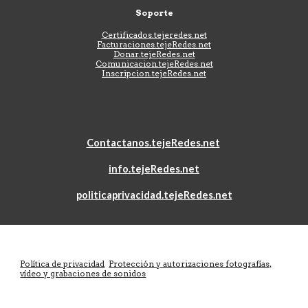
Soporte
Certificados.tejeredes.net
Facturaciones.tejeRedes.net
Donar.tejeRedes.net
Comunicacion.tejeRedes.net
Inscripcion.tejeRedes.net
Contactanos.tejeRedes.net
info.tejeRedes.net
politicaprivacidad.tejeRedes.net
Política de privacidad
Protección y autorizaciones fotografías,
vídeo y grabaciones de sonidos